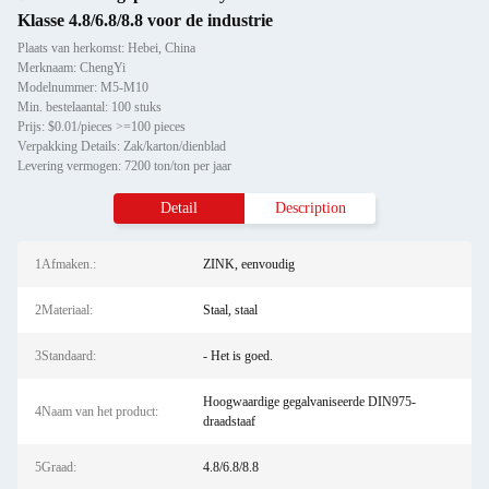
Klasse 4.8/6.8/8.8 voor de industrie
Plaats van herkomst: Hebei, China
Merknaam: ChengYi
Modelnummer: M5-M10
Min. bestelaantal: 100 stuks
Prijs: $0.01/pieces >=100 pieces
Verpakking Details: Zak/karton/dienblad
Levering vermogen: 7200 ton/ton per jaar
Detail
Description
1Afmaken.:
ZINK, eenvoudig
2Materiaal:
Staal, staal
3Standaard:
- Het is goed.
Hoogwaardige gegalvaniseerde DIN975-
4Naam van het product:
draadstaaf
5Graad:
4.8/6.8/8.8