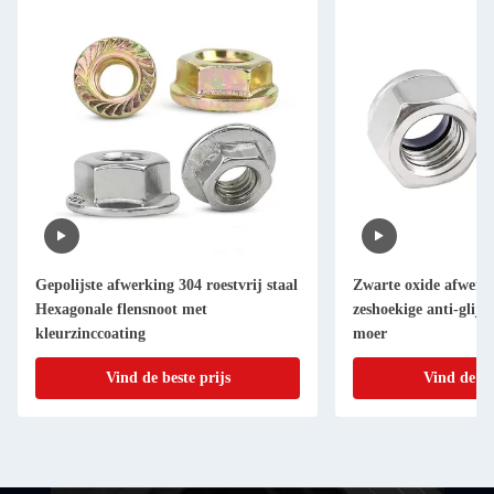
Zwarte oxide afwerking DIN985 Nylon
Zinkgeel-chromeerd
zeshoekige anti-glij-zelfvergrendelende
M10 M12 M16 Alle m
moer
voor DIN-standaard
Vind de beste prijs
Vind de be