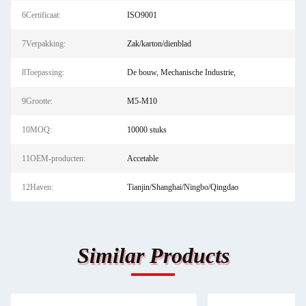
6Certificaat:
ISO9001
7Verpakking:
Zak/karton/dienblad
8Toepassing:
De bouw, Mechanische Industrie,
9Grootte:
M5-M10
10MOQ:
10000 stuks
11OEM-producten:
Accetable
12Haven:
Tianjin/Shanghai/Ningbo/Qingdao
Similar Products