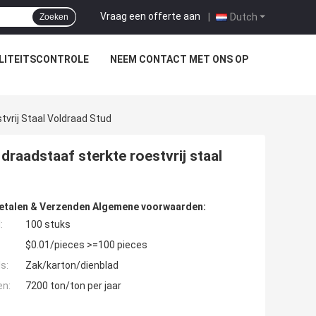
Vraag een offerte aan
|
Dutch
Zoeken
LITEITSCONTROLE
NEEM CONTACT MET ONS OP
rij Staal Voldraad Stud
aadstaaf sterkte roestvrij staal
etalen & Verzenden Algemene voorwaarden:
:
100 stuks
$0.01/pieces >=100 pieces
s:
Zak/karton/dienblad
en:
7200 ton/ton per jaar