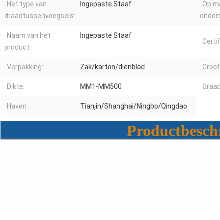
Het type van
Ingepaste Staaf
Op m
draadtussenvoegsels:
onder
Naam van het
Ingepaste Staaf
Certif
product:
Verpakking:
Zak/karton/dienblad
Groot
Dikte:
MM1-MM500
Graad
Haven:
Tianjin/Shanghai/Ningbo/Qingdao
Productbesch