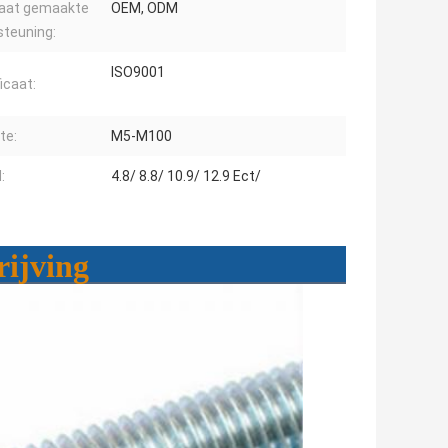
aat gemaakte
OEM, ODM
steuning:
ISO9001
icaat:
te:
M5-M100
:
4.8/ 8.8/ 10.9/ 12.9 Ect/
rijving