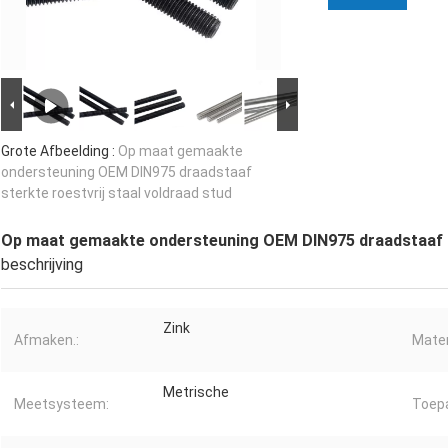
Grote Afbeelding :
Op maat gemaakte
ondersteuning OEM DIN975 draadstaaf
sterkte roestvrij staal voldraad stud
Op maat gemaakte ondersteuning OEM DIN975 draadstaaf st
beschrijving
Zink
Afmaken.:
Mater
Metrische
Meetsysteem:
Toepa