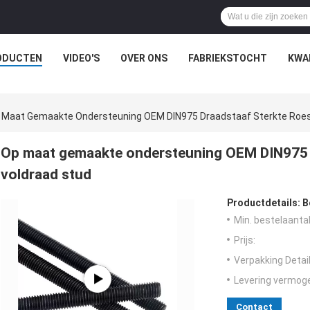
ODUCTEN
VIDEO'S
OVER ONS
FABRIEKSTOCHT
KWA
 Maat Gemaakte Ondersteuning OEM DIN975 Draadstaaf Sterkte Roestv
Op maat gemaakte ondersteuning OEM DIN975 dr
voldraad stud
Productdetails:
B
Min. bestelaantal
Prijs:
Verpakking Detail
Levering vermog
Contact