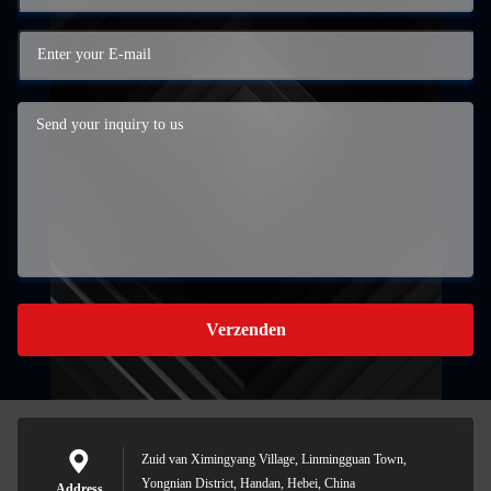
Verzenden
Zuid van Ximingyang Village, Linmingguan Town,
Yongnian District, Handan, Hebei, China
Address