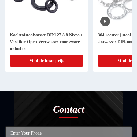
Koolstofstaalwasser DIN127 8.8 Niveau
304 roestvrij staal e
Verdikte Open Veerwasser voor zware
slotwasser DIN-norm
industrie
Vind de beste prijs
Vind de be
Contact