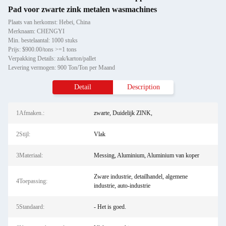
Pad voor zwarte zink metalen wasmachines
Plaats van herkomst: Hebei, China
Merknaam: CHENGYI
Min. bestelaantal: 1000 stuks
Prijs: $900.00/tons >=1 tons
Verpakking Details: zak/karton/pallet
Levering vermogen: 900 Ton/Ton per Maand
Detail
Description
1Afmaken.:
zwarte, Duidelijk ZINK,
2Stijl:
Vlak
3Materiaal:
Messing, Aluminium, Aluminium van koper
Zware industrie, detailhandel, algemene
4Toepassing:
industrie, auto-industrie
5Standaard:
- Het is goed.