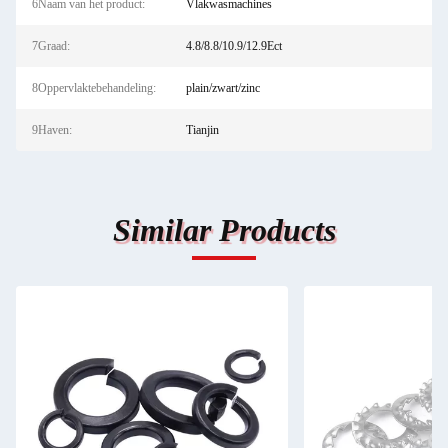
6Naam van het product:
Vlakwasmachines
7Graad:
4.8/8.8/10.9/12.9Ect
8Oppervlaktebehandeling:
plain/zwart/zinc
9Haven:
Tianjin
Similar Products