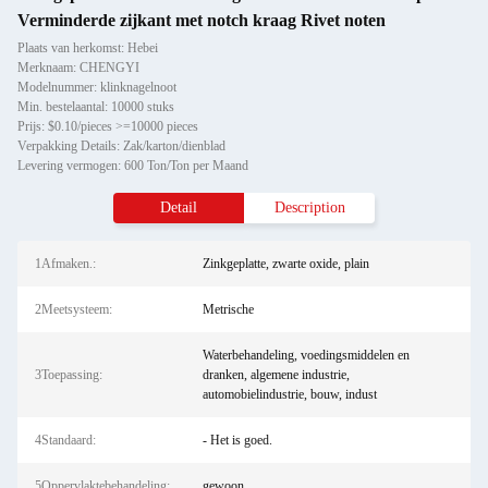
Verminderde zijkant met notch kraag Rivet noten
Plaats van herkomst: Hebei
Merknaam: CHENGYI
Modelnummer: klinknagelnoot
Min. bestelaantal: 10000 stuks
Prijs: $0.10/pieces >=10000 pieces
Verpakking Details: Zak/karton/dienblad
Levering vermogen: 600 Ton/Ton per Maand
Detail
Description
1Afmaken.:
Zinkgeplatte, zwarte oxide, plain
2Meetsysteem:
Metrische
Waterbehandeling, voedingsmiddelen en
3Toepassing:
dranken, algemene industrie,
automobielindustrie, bouw, indust
4Standaard:
- Het is goed.
5Oppervlaktebehandeling:
gewoon