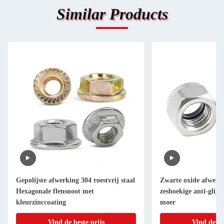
Similar Products
Gepolijste afwerking 304 roestvrij staal
Zwarte oxide afwerk
Hexagonale flensnoot met
zeshoekige anti-glij-
kleurzinccoating
moer
Vind de beste prijs
Vind de be