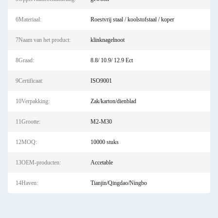
6Materiaal:
Roestvrij staal / koolstofstaal / koper
7Naam van het product:
klinknagelnoot
8Graad:
8.8/ 10.9/ 12.9 Ect
9Certificaat:
ISO9001
10Verpakking:
Zak/karton/dienblad
11Grootte:
M2-M30
12MOQ:
10000 stuks
13OEM-producten:
Accetable
14Haven:
Tianjin/Qingdao/Ningbo