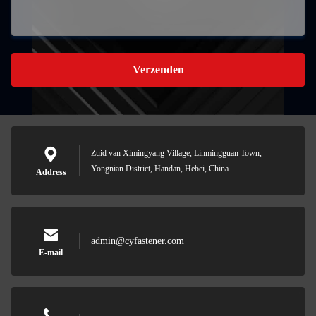
Verzenden
Zuid van Ximingyang Village, Linmingguan Town,
Yongnian District, Handan, Hebei, China
Address
admin@cyfastener.com
E-mail