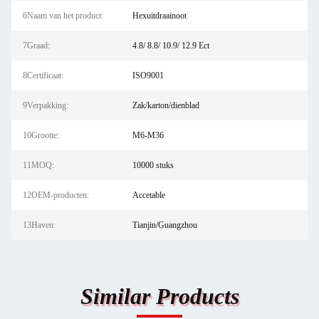
6Naam van het product:
Hexuitdraainoot
7Graad:
4.8/ 8.8/ 10.9/ 12.9 Ect
8Certificaat:
ISO9001
9Verpakking:
Zak/karton/dienblad
10Grootte:
M6-M36
11MOQ:
10000 stuks
12OEM-producten:
Accetable
13Haven:
Tianjin/Guangzhou
Similar Products