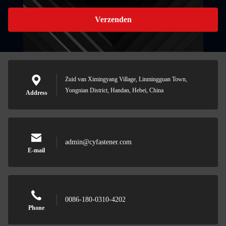
Verzenden
Zuid van Ximingyang Village, Linmingguan Town,
Yongnian District, Handan, Hebei, China
Address
admin@cyfastener.com
E-mail
0086-180-0310-4202
Phone