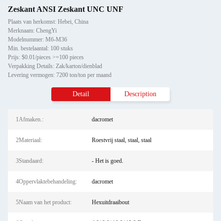
Zeskant ANSI Zeskant UNC UNF
Plaats van herkomst: Hebei, China
Merknaam: ChengYi
Modelnummer: M6-M36
Min. bestelaantal: 100 stuks
Prijs: $0.01/pieces >=100 pieces
Verpakking Details: Zak/karton/dienblad
Levering vermogen: 7200 ton/ton per maand
Detail
Description
1Afmaken.:
dacromet
2Materiaal:
Roestvrij staal, staal, staal
3Standaard:
- Het is goed.
4Oppervlaktebehandeling:
dacromet
5Naam van het product:
Hexuitdraaibout