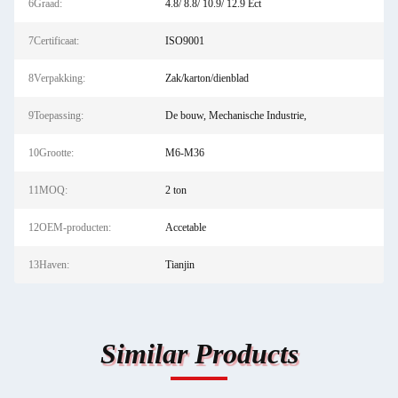
6Graad:
4.8/ 8.8/ 10.9/ 12.9 Ect
7Certificaat:
ISO9001
8Verpakking:
Zak/karton/dienblad
9Toepassing:
De bouw, Mechanische Industrie,
10Grootte:
M6-M36
11MOQ:
2 ton
12OEM-producten:
Accetable
13Haven:
Tianjin
Similar Products