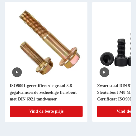
ISO9001-gecertificeerde graad 8.8
Zwart staal DIN 912 
gegalvaniseerde zeshoekige flensbout
Sleutelbout M8 M25 
met DIN 6921 tandwasser
Certificaat ISO9001
Vind de beste prijs
Vind de be