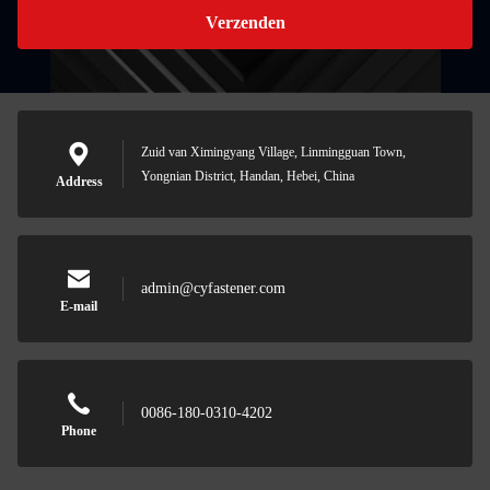
Verzenden
Zuid van Ximingyang Village, Linmingguan Town,
Yongnian District, Handan, Hebei, China
Address
admin@cyfastener.com
E-mail
0086-180-0310-4202
Phone